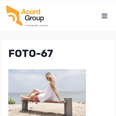
Skip
to
content
FOTO-67