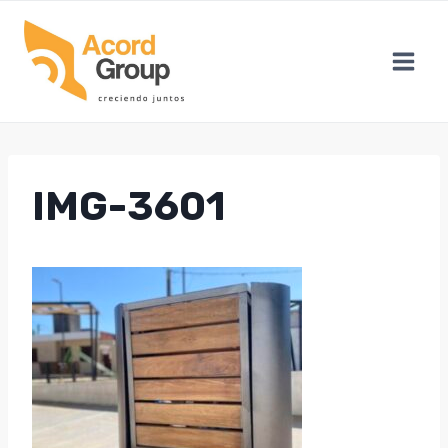
Skip
to
content
IMG-3601