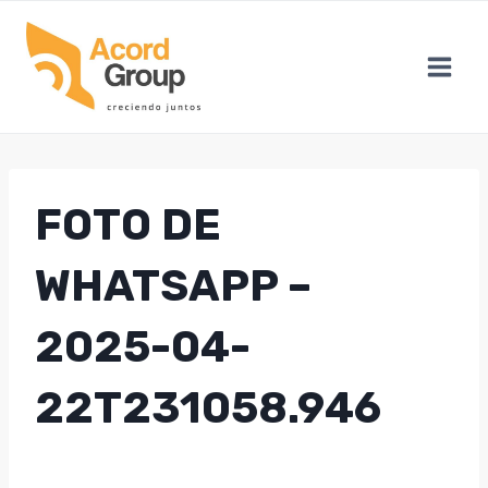
Skip
to
content
FOTO DE
WHATSAPP –
2025-04-
22T231058.946